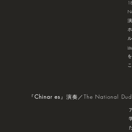
1
N
演
ホ
ル
htt
を
こ
『
Chinar es
』演奏／The National Duduk