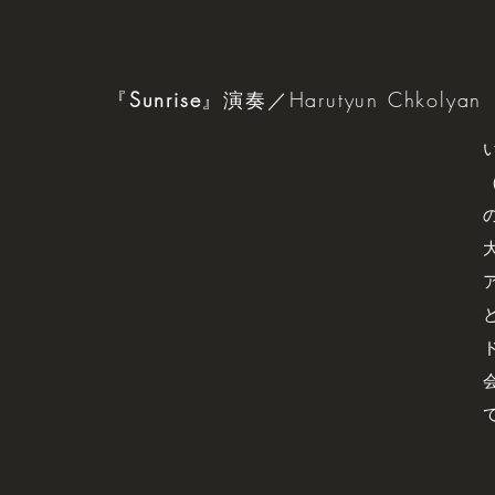
『
Sunrise
』演奏／Harutyun Chkolyan