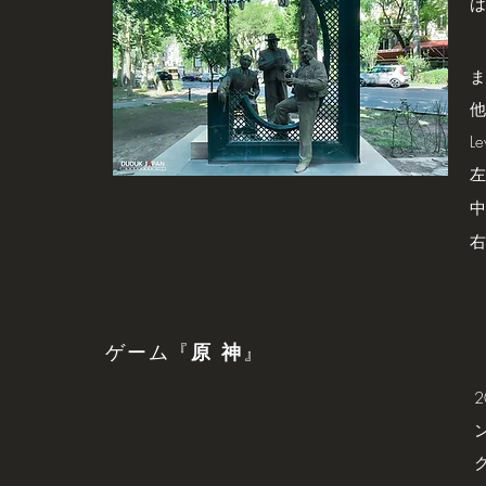
は
ま
他
L
中
右
ゲーム『
原 神
』