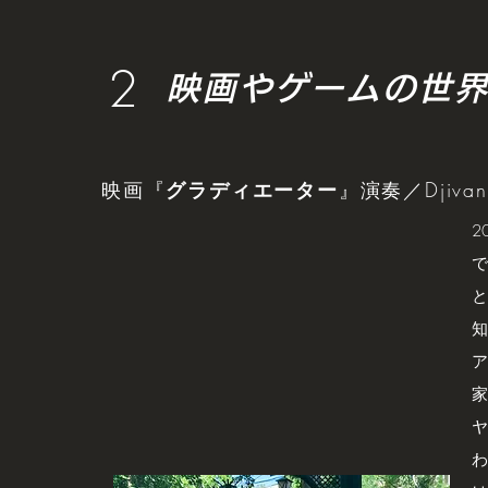
2
映画やゲームの世
映画『
グラディエーター
』演奏／Djivan 
2
で
と
知
ア
家
ヤ
わ