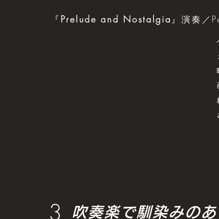
『
Prelude and Nostalgia
』演奏／Ped
3
吹奏楽で馴染みのあ