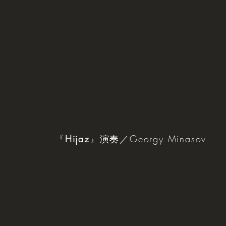
『
Hijaz
』演奏／Georgy Minasov