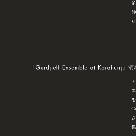
多
​
た
『
Gurdjieff Ensemble at Karahunj
』演奏
ア
エ
を
Gu
さ
集