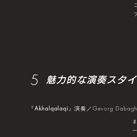
5
魅力的な演奏スタイ
『
Akhalqalaqi
』演奏／Gevorg Daba
ま
一