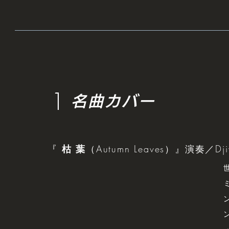
1
名曲カバー
『
枯 葉
（Autumn Leaves）』演奏／Djiva