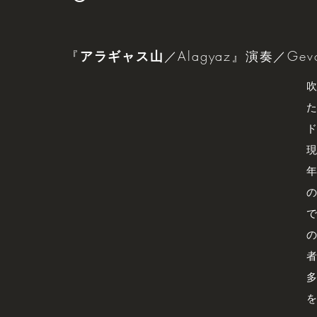
『
アラギャス山
／Alagyaz』演奏／Gevor
吹
た
ド
現
年
の
で
の
者
多
を