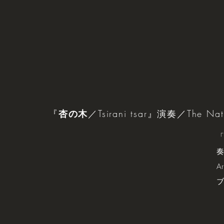
『
杏の木
／Tsirani tsar』演奏／The Nati
「
奏
A
ブ