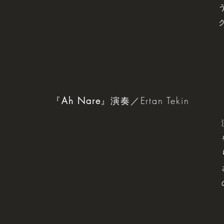
ク
『
Ah Nare
』演奏／Ertan Tekin