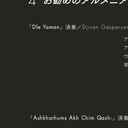
4
お勧めのアルメニア
『
Dle Yaman
』演奏／Djivan Gasparya
ア
ア
ヴ
習
『
Ashkharhums Akh Chim Qash
i』演奏／