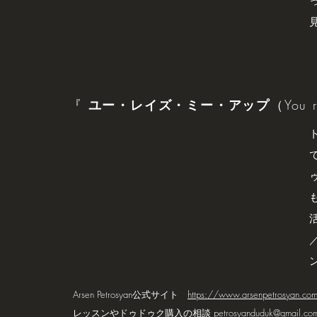
『
ユー・レイズ・ミー・アップ
（You 
Arsen Petrosyan公式サイト
https://www.arsenpetrosyan.co
レッスンやドゥドゥク購入の相談
petrosyanduduk@gmail.co