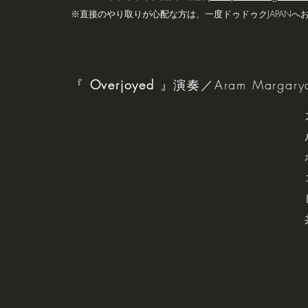
※直接のやり取りが心配な方は、一度ドゥドゥクJAPANへ
『
Overjoyed
』演奏／Aram Margary