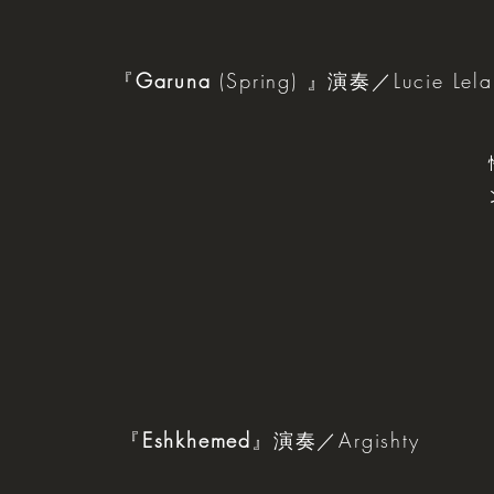
『
Garuna
(Spring) 』演奏／Lucie Lelaur
『
Eshkhemed
』演奏／Argishty