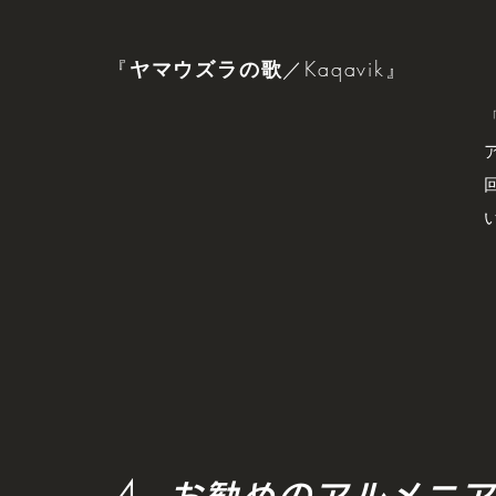
『
ヤマウズラの歌
／Kaqavik』