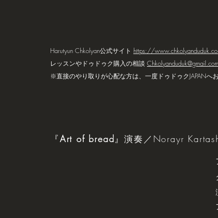
Harutyun Chkolyan公式サイト
https://www.chkolyanduduk.c
レッスンやドゥドゥク購入の相談
Chkolyanduduk@gmail.co
※直接のやり取りが心配な方は、一度ドゥドゥクJAPANへ
『
Art of bread
』演奏／Norayr Kartas