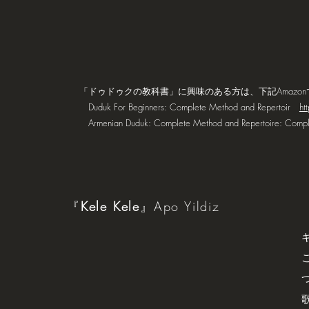
「ドゥドゥクの教科書」に興味のある方は、下記Amazo
Duduk For Beginners: Complete Method and Repertoir
ht
Armenian Duduk: Complete Method and Repertoire: Comp
『
Kele Kele
』Apo Yildiz